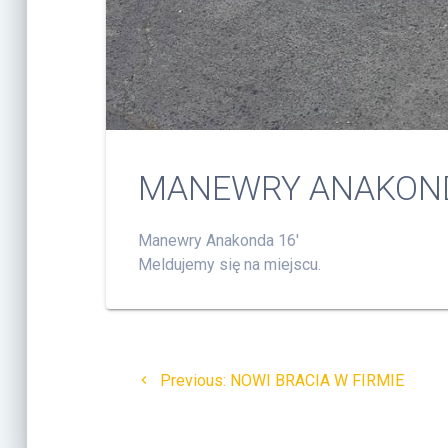
MANEWRY ANAKON
Manewry Anakonda 16′
Meldujemy się na miejscu.
Nawigacja
Previous:
Previous
NOWI BRACIA W FIRMIE
wpisu
post: